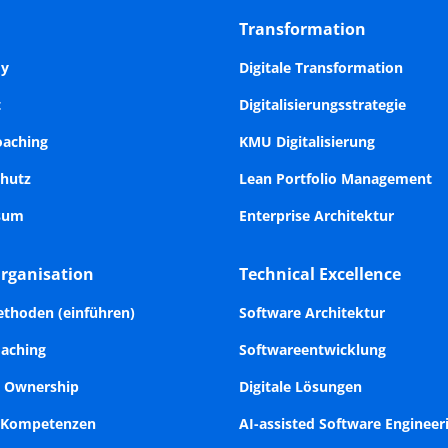
ht auch anders: Wir begleiten
Strategie konsequent umzuse
Transformation
anzheitliche digitale
sformation für KMU. Prozesse
y
Digitale Transformation
matisch digitalisieren,
t
Digitalisierungsstrategie
ensicht einnehmen und die
talen Kompetenzen der
oaching
KMU Digitalisierung
rbeitenden proaktiv
hutz
Lean Portfolio Management
erbringen.
sum
Enterprise Architektur
Organisation
Technical Excellence
ethoden (einführen)
Software Architektur
oaching
Softwareentwicklung
t Ownership
Digitale Lösungen
& Kompetenzen
AI-assisted Software Engineer