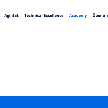
Agilität
Technical Excellence
Academy
Über un
Digitalisierung
Lean Portfolio Managem
llst für dein KMU
Zu viele Vorhaben, unklare
alisierung erfolgreich
Prioritäten und fehlende
ntreiben, damit du die
Transparenz? Lean Portfolio
ewerbsfähigkeit langfristig
Management schafft Orientie
ssern kannst? Ineffiziente,
fokussiert Investitionen auf d
 digitale Prozesse bremsen die
grösste Wirkung und unterst
s und verursachen Kosten –
Organisationen dabei, ihre