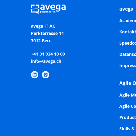
geben - klar, verständlich und
es ge
avega
wirkungsorientiert.
die g
Tran
Academ
syste
avega IT AG
Kontak
Kund
Parkterrasse 14
digi
3012 Bern
Speedc
Mita
+41 31 934 10 00
Datensc
weit
info@avega.ch
Impres
Agile 
Agile M
Agile C
Produc
Skills 