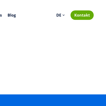
s
Blog
Kontakt
ent
Enterprise Architektur
Deine Strategie ist klar – aber die
IT hinkt immer hinterher? Wir
unterstützen dich dabei, die IT
rung,
nach den Geschäftsbedürfnissen
ie
auszurichten. Sei es, um einen
ützt
Überblick über die
Applikationslandschaft zu