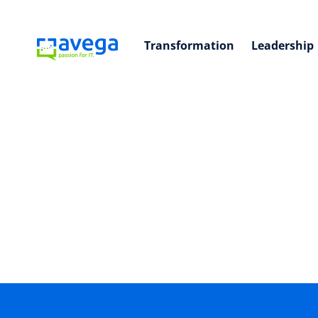
Transformation
Leadership
Digitale Transformation
Digitalisierungsstrategie
KMU 
Mit einer klaren digitalen Strategie
Du wi
und konsequenter Umsetzung den
Digit
Weg der digitalen Transformation
vora
vorwärts gehen. Wir helfen dir, die
Wettb
Ziele für die Digitalisierung zu
verbe
definieren und den
halb
Mitarbeitenden eine Richtung zu
Team