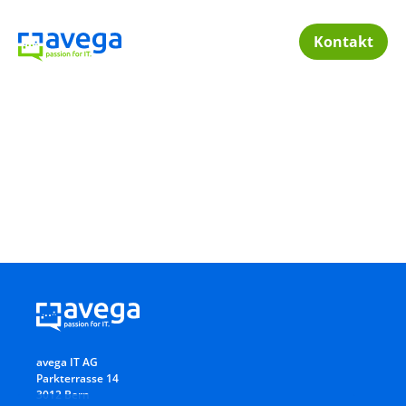
Kontakt
Digitale Transformation
Digitalisierungsstrategie
KMU
Digitalisierung
Mit einer klaren digitalen
Strategie und konsequenter
Du willst für dein
Umsetzung den Weg der
KMU Digitalisierung
digitalen Transformation
erfolgreich
vorwärts gehen. Wir helfen
vorantreiben, damit
avega IT AG
dir, die Ziele für die
du die
Parkterrasse 14
Digitalisierung zu definieren
Wettbewerbsfähigke
3012 Bern