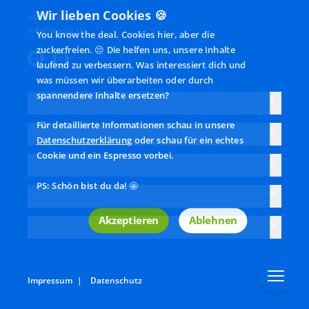
Wir lieben Cookies 🍪
und den Mitarbeitenden
langfristig verbesse
+41 31 934 10 00
eine Richtung zu geben -
kannst? Ineffiziente,
You know the deal. Cookies hier, aber die
info@avega.ch
klar, verständlich und
halb digitale Prozes
zuckerfreien. 😔 Die helfen uns, unsere Inhalte
wirkungsorientiert.
bremsen die Teams
laufend zu verbessern. Was interessiert dich und
was müssen wir überarbeiten oder durch
und verursachen
spannendere Inhalte ersetzen?
Kosten – es geht au
avega
anders: Wir begleit
Für detaillierte Informationen schau in unsere
die ganzheitliche
Transformation
Datenschutzerklärung
oder schau für ein echtes
digitale
Cookie und ein Espresso vorbei.
Transformation für
Kultur & Leadership
KMU. Prozesse
PS: Schön bist du da! 🤩
systematisch
Agile Organisation
digitalisieren,
Akzeptieren
Ablehnen
Kundensicht
Technical Excellence
einnehmen und die
digitalen
Kompetenzen der
Impressum
|
Datenschutz
Mitarbeitenden
proaktiv