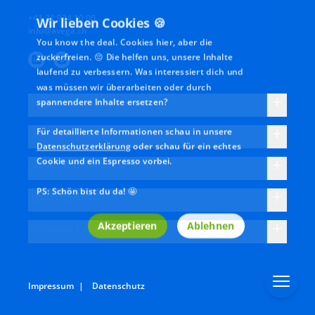
und den Mitarbeitenden
langfristig verbesse
Wir lieben Cookies 🍪
+41 31 934 10 00
eine Richtung zu geben -
kannst? Ineffiziente,
You know the deal. Cookies hier, aber die
info@avega.ch
klar, verständlich und
halb digitale Prozes
zuckerfreien. 😔 Die helfen uns, unsere Inhalte
wirkungsorientiert.
bremsen die Teams
laufend zu verbessern. Was interessiert dich und
und verursachen
was müssen wir überarbeiten oder durch
Kosten – es geht au
spannendere Inhalte ersetzen?
avega
anders: Wir begleit
Für detaillierte Informationen schau in unsere
die ganzheitliche
Transformation
Datenschutzerklärung
oder schau für ein echtes
digitale
Cookie und ein Espresso vorbei.
Transformation für
Kultur & Leadership
KMU. Prozesse
PS: Schön bist du da! 🤩
systematisch
Agile Organisation
digitalisieren,
Akzeptieren
Ablehnen
Kundensicht
Technical Excellence
einnehmen und die
digitalen
Kompetenzen der
Impressum
|
Datenschutz
Mitarbeitenden
proaktiv