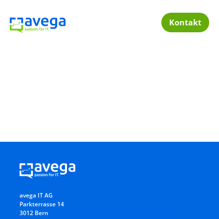
Kontakt
Digitale Transformation
Digitalisierungsstrategie
KMU
Digitalisierung
Mit einer klaren digitalen
Strategie und konsequenter
Du willst für dein
Umsetzung den Weg der
KMU Digitalisierung
digitalen Transformation
erfolgreich
vorwärts gehen. Wir helfen
vorantreiben, damit
avega IT AG
dir, die Ziele für die
du die
Parkterrasse 14
Digitalisierung zu definieren
Wettbewerbsfähigke
3012 Bern